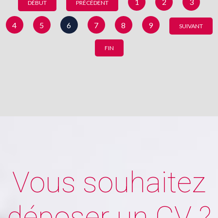
1
2
3
DÉBUT
PRÉCÉDENT
4
5
6
7
8
9
SUIVANT
FIN
Vous souhaitez
déposer un CV ?