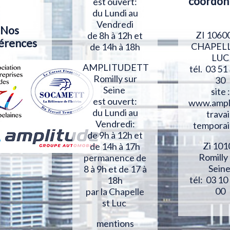
coordon
est ouvert:
du Lundi au
Vendredi
Nos
ZI 1060
de 8h à 12h et
érences
CHAPELL
de 14h à 18h
LUC
AMPLITUDETT
tél. 03 51
Romilly sur
30
Seine
site :
est ouvert:
www.ampl
du Lundi au
travai
Vendredi:
temporai
de 9h à 12h et
Zi 101
de 14h à 17h
Romilly
permanence de
Sein
8 à 9h et de 17 à
tél: 03 10
18h
00
par la Chapelle
st Luc
mentions