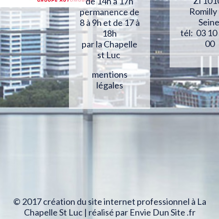
Zi 101
de 14h à 17h
Romilly
permanence de
Sein
8 à 9h et de 17 à
tél: 03 10
18h
00
par la Chapelle
st Luc
mentions
légales
© 2017 création du site internet professionnel à La
Chapelle St Luc | réalisé par Envie Dun Site .fr