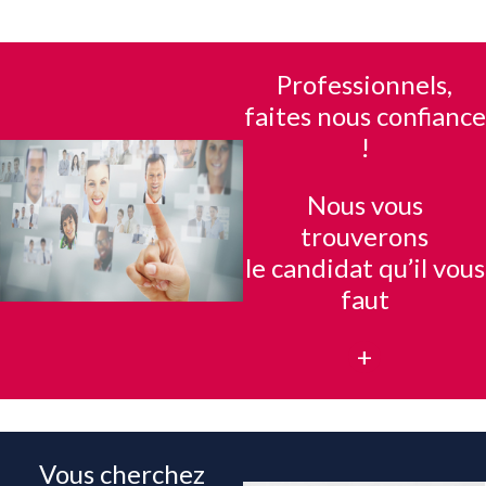
Professionnels,
faites nous confiance
!
Nous vous
trouverons
le candidat qu’il vous
faut
+
Vous cherchez