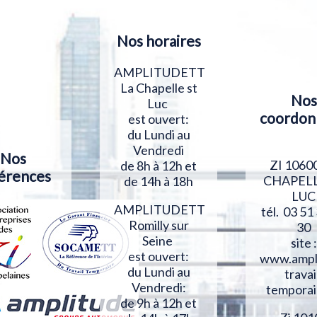
Nos horaires
AMPLITUDETT
La Chapelle st
Nos
Luc
coordon
est ouvert:
du Lundi au
Vendredi
Nos
ZI 1060
de 8h à 12h et
érences
CHAPELL
de 14h à 18h
LUC
AMPLITUDETT
tél. 03 51
Romilly sur
30
Seine
site :
est ouvert:
www.ampl
du Lundi au
travai
Vendredi:
temporai
de 9h à 12h et