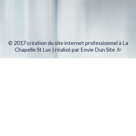
© 2017 création du site internet professionnel à La
Chapelle St Luc | réalisé par Envie Dun Site .fr