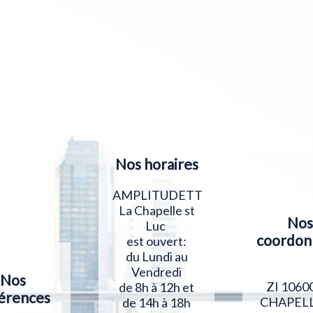
Nos horaires
AMPLITUDETT
La Chapelle st
Nos
Luc
coordon
est ouvert:
du Lundi au
Vendredi
Nos
ZI 1060
de 8h à 12h et
érences
CHAPELL
de 14h à 18h