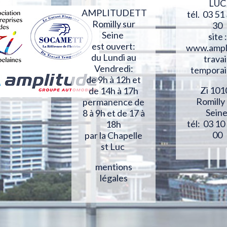
LUC
AMPLITUDETT
tél. 03 51
Romilly sur
30
Seine
site :
est ouvert:
www.ampl
du Lundi au
travai
Vendredi:
temporai
de 9h à 12h et
Zi 101
de 14h à 17h
Romilly
permanence de
Sein
8 à 9h et de 17 à
tél: 03 10
18h
00
par la Chapelle
st Luc
mentions
légales