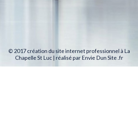
© 2017 création du site internet professionnel à La
Chapelle St Luc | réalisé par Envie Dun Site .fr