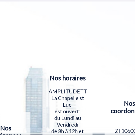
Nos horaires
AMPLITUDETT
La Chapelle st
Nos
Luc
coordon
est ouvert:
du Lundi au
Vendredi
Nos
ZI 1060
de 8h à 12h et