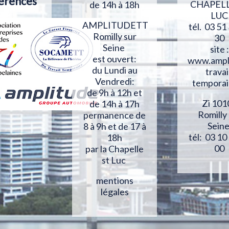
érences
CHAPELL
de 14h à 18h
LUC
AMPLITUDETT
tél. 03 51
Romilly sur
30
Seine
site :
est ouvert:
www.ampl
du Lundi au
travai
Vendredi:
temporai
de 9h à 12h et
Zi 101
de 14h à 17h
Romilly
permanence de
Sein
8 à 9h et de 17 à
tél: 03 10
18h
00
par la Chapelle
st Luc
mentions
légales