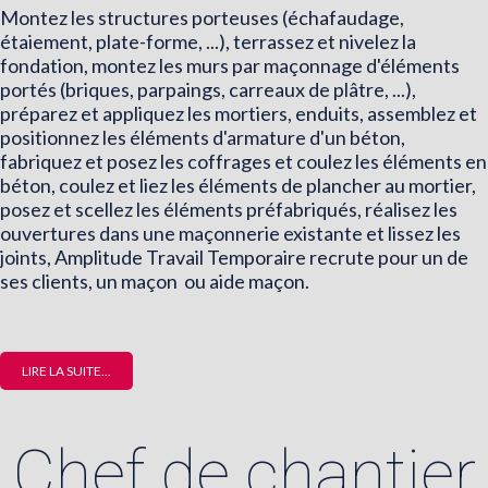
Montez les structures porteuses (échafaudage,
étaiement, plate-forme, ...), terrassez et nivelez la
fondation, montez les murs par maçonnage d'éléments
portés (briques, parpaings, carreaux de plâtre, ...),
préparez et appliquez les mortiers, enduits, assemblez et
positionnez les éléments d'armature d'un béton,
fabriquez et posez les coffrages et coulez les éléments en
béton, coulez et liez les éléments de plancher au mortier,
posez et scellez les éléments préfabriqués, réalisez les
ouvertures dans une maçonnerie existante et lissez les
joints, Amplitude Travail Temporaire recrute pour un de
ses clients, un maçon ou aide maçon.
LIRE LA SUITE...
Chef de chantier