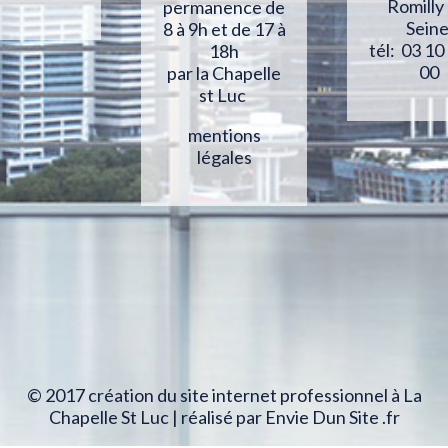
Romilly
permanence de
Sein
8 à 9h et de 17 à
tél: 03 10
18h
00
par la Chapelle
st Luc
mentions
légales
© 2017 création du site internet professionnel à La
Chapelle St Luc | réalisé par Envie Dun Site .fr