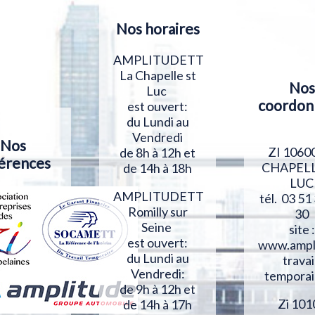
Nos horaires
AMPLITUDETT
La Chapelle st
Nos
Luc
coordon
est ouvert:
du Lundi au
Vendredi
Nos
ZI 1060
de 8h à 12h et
érences
CHAPELL
de 14h à 18h
LUC
AMPLITUDETT
tél. 03 51
Romilly sur
30
Seine
site :
est ouvert:
www.ampl
du Lundi au
travai
Vendredi:
temporai
de 9h à 12h et
Zi 101
de 14h à 17h