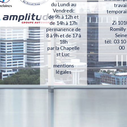
du Lundi au
travai
Vendredi:
temporai
de 9h à 12h et
Zi 101
de 14h à 17h
Romilly
permanence de
Sein
8 à 9h et de 17 à
tél: 03 10
18h
00
par la Chapelle
st Luc
mentions
légales