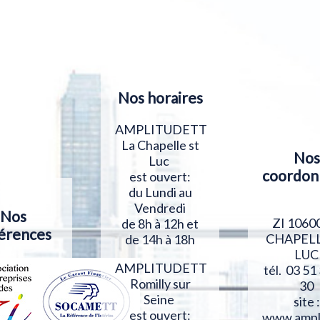
Nos horaires
AMPLITUDETT
La Chapelle st
Nos
Luc
coordon
est ouvert:
du Lundi au
Vendredi
Nos
ZI 1060
de 8h à 12h et
érences
CHAPELL
de 14h à 18h
LUC
AMPLITUDETT
tél. 03 51
Romilly sur
30
Seine
site :
est ouvert:
www.ampl