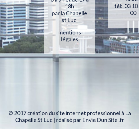
tél: 03 10
18h
00
par la Chapelle
st Luc
mentions
légales
© 2017 création du site internet professionnel à La
Chapelle St Luc | réalisé par Envie Dun Site .fr