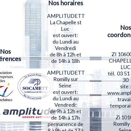
Nos horaires
AMPLITUDETT
La Chapelle st
Nos
Luc
coordon
est ouvert:
du Lundi au
Vendredi
Nos
ZI 1060
de 8h à 12h et
érences
CHAPELL
de 14h à 18h
LUC
AMPLITUDETT
tél. 03 51
Romilly sur
30
Seine
site :
est ouvert:
www.ampl
du Lundi au
travai
Vendredi:
temporai
de 9h à 12h et
Zi 101
de 14h à 17h
Romilly
permanence de
Sein
8 à 9h et de 17 à