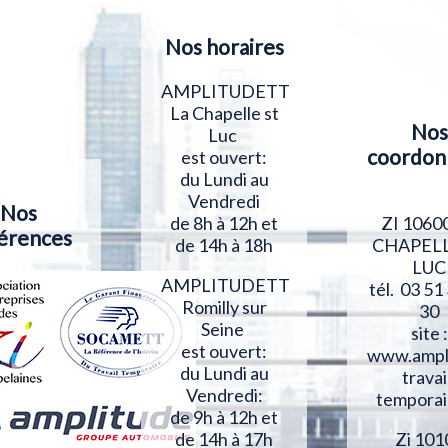
Nos horaires
AMPLITUDETT
La Chapelle st
Nos
Luc
coordon
est ouvert:
du Lundi au
Vendredi
Nos
ZI 1060
de 8h à 12h et
érences
CHAPELL
de 14h à 18h
LUC
AMPLITUDETT
tél. 03 51
Romilly sur
30
Seine
site :
est ouvert:
www.ampl
du Lundi au
travai
Vendredi:
temporai
de 9h à 12h et
Zi 101
de 14h à 17h