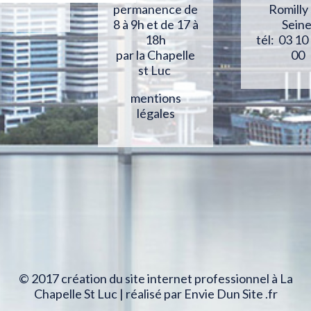
Romilly
permanence de
Sein
8 à 9h et de 17 à
tél: 03 10
18h
00
par la Chapelle
st Luc
mentions
légales
© 2017 création du site internet professionnel à La
Chapelle St Luc | réalisé par Envie Dun Site .fr