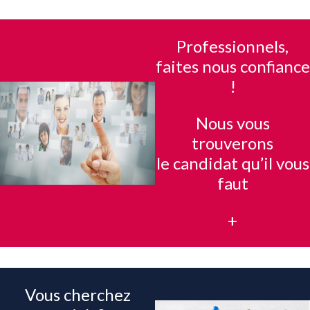
Professionnels,
faites nous confiance
!
Nous vous
trouverons
le candidat qu’il vous
faut
+
Vous cherchez